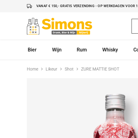
VANAF € 150,- GRATIS VERZENDING - OP WERKDAGEN VOOR 16
Simonsdrank.nl
Drank,
Bier
&
Wijn
Bier
Wijn
Rum
Whisky
C
Home
Likeur
Shot
ZURE MATTIE SHOT