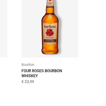
Bourbon
Blended
FOUR ROSES BOURBON
STARW
WHISKEY
WHISKY
€
23,99
€
19,95