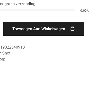
or
gratis verzending!
0.00%
Toevoegen Aan Winkelwagen
719322640918
r
,
Shot
oep