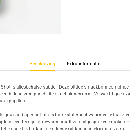
Beschrijving
Extra informatie
hot is allesbehalve subtiel. Deze pittige smaakbom combineert
en bijtend zure punch die direct binnenkomt. Verwacht geen za
maakpapillen.
als gewaagd aperitief of als borrelstatement waarmee je laat zien
tijdens een feestje of gewoon houdt van uitgesproken smaken —
 fel en heerlijk brutaal: de ultieme uitdaging in vloeibare vorm.