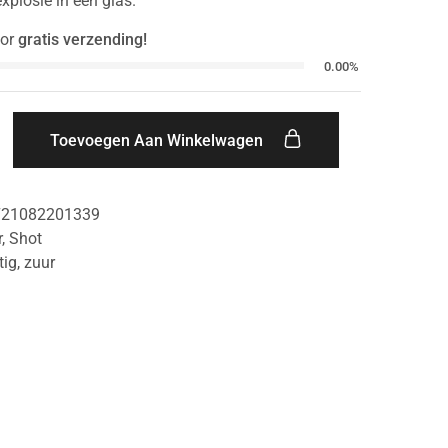
plosie in een glas.
or
gratis verzending!
0.00%
Toevoegen Aan Winkelwagen
721082201339
r
,
Shot
tig
,
zuur