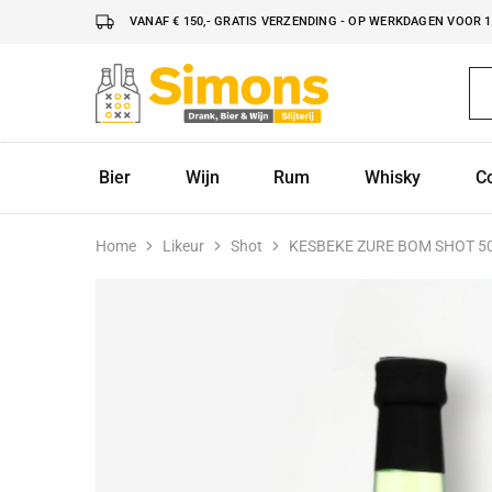
VANAF € 150,- GRATIS VERZENDING - OP WERKDAGEN VOOR 16
Simonsdrank.nl
Drank,
Bier
&
Wijn
Bier
Wijn
Rum
Whisky
C
Home
Likeur
Shot
KESBEKE ZURE BOM SHOT 5