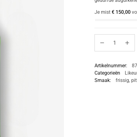
gedurfde augurkenex
Je mist
€
150,00
vo
Artikelnummer:
8
Categorieën
Likeu
Smaak:
frissig
,
pit