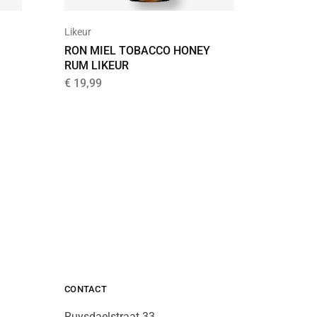
Likeur
Likeur
RON MIEL TOBACCO HONEY
BEEK L
RUM LIKEUR
€
23,95
€
19,99
CONTACT
Ruysdaelstraat 33