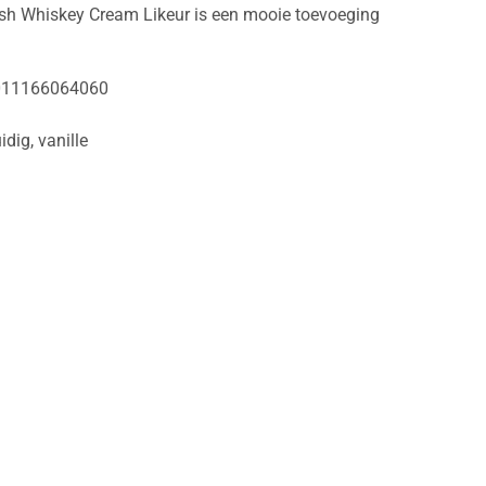
ish Whiskey Cream Likeur is een mooie toevoeging
011166064060
uidig
,
vanille