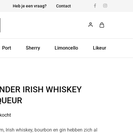
Heb je een vraag?
Contact
Port
Sherry
Limoncello
Likeur
NDER IRISH WHISKEY
QUEUR
rkocht
m, Irish whiskey, bourbon en gin hebben zich al