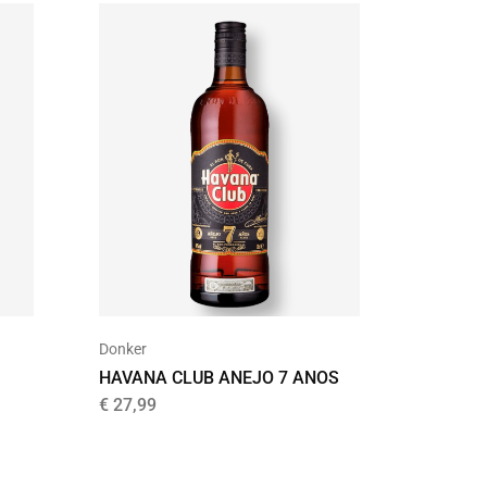
UITVER
Donker
Goud
HAVANA CLUB ANEJO 7 ANOS
BEEK V
FOURSQ
€
27,99
€
66,75