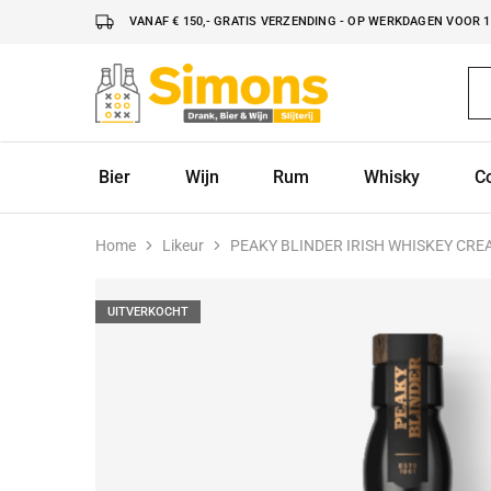
VANAF € 150,- GRATIS VERZENDING - OP WERKDAGEN VOOR 16
Simonsdrank.nl
Drank,
Bier
&
Wijn
Bier
Wijn
Rum
Whisky
C
Home
Likeur
PEAKY BLINDER IRISH WHISKEY CRE
UITVERKOCHT