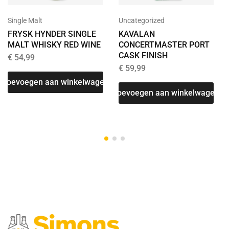
Single Malt
Uncategorized
FRYSK HYNDER SINGLE
KAVALAN
MALT WHISKY RED WINE
CONCERTMASTER PORT
CASK FINISH
€
54,99
€
59,99
Toevoegen aan winkelwagen
T
Toevoegen aan winkelwagen