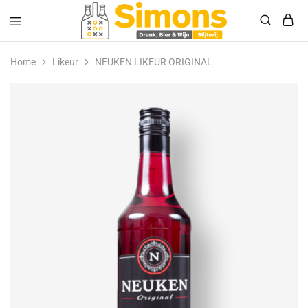
Simonsdrank.nl
Drank,
Bier
Home
Likeur
NEUKEN LIKEUR ORIGINAL
&
Wijn