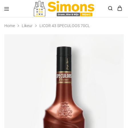
Simonsdrank.nl
Drank,
Bier
Home
Likeur
LICOR 43 SPECULOOS 70CL
&
Wijn