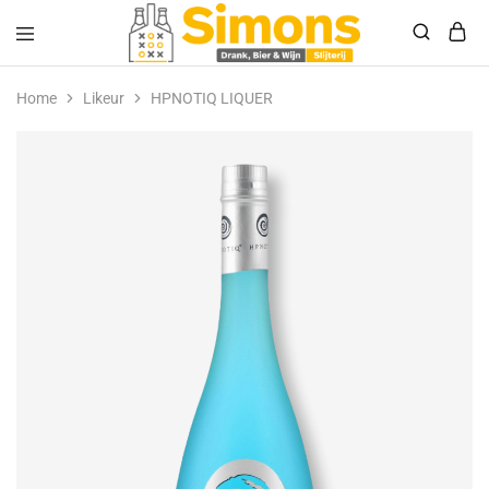
Simonsdrank.nl
Drank,
Bier
Home
Likeur
HPNOTIQ LIQUER
&
Wijn