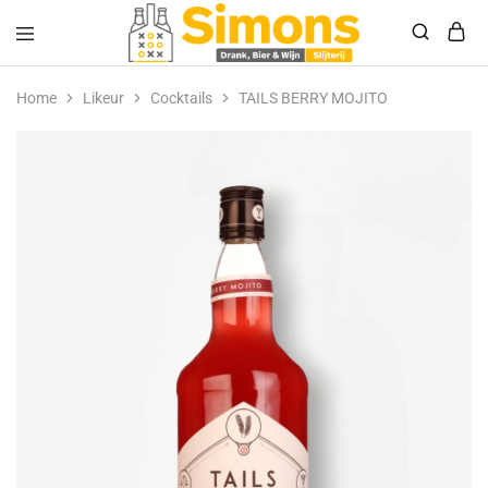
Simonsdrank.nl
Drank,
Bier
Home
Likeur
Cocktails
TAILS BERRY MOJITO
&
Wijn