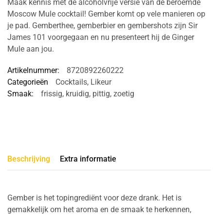
Maak kennis met de alcoholvrije versie van de beroemde
Moscow Mule cocktail! Gember komt op vele manieren op
je pad. Gemberthee, gemberbier en gembershots zijn Sir
James 101 voorgegaan en nu presenteert hij de Ginger
Mule aan jou.
Artikelnummer:
8720892260222
Categorieën
Cocktails
,
Likeur
Smaak:
frissig
,
kruidig
,
pittig
,
zoetig
Beschrijving
Extra informatie
Gember is het topingrediënt voor deze drank. Het is
gemakkelijk om het aroma en de smaak te herkennen,