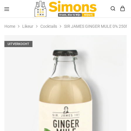
Simonsdrank.nl
Drank,
Bier
Home
Likeur
Cocktails
SIR JAMES GINGER MULE 0% 250M
&
Wijn
UITVERKOCHT