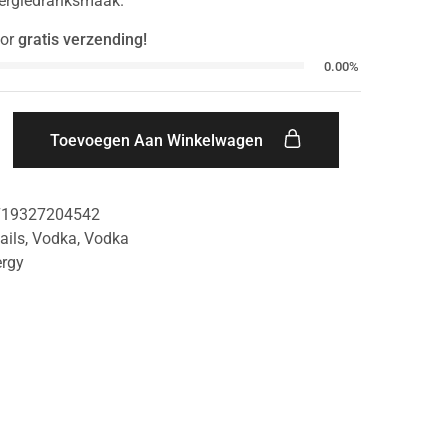
ergiedranksmaak.
or
gratis verzending!
0.00%
Toevoegen Aan Winkelwagen
719327204542
ails
,
Vodka
,
Vodka
ergy