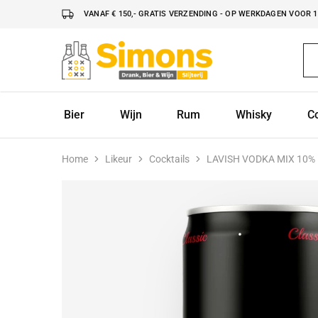
VANAF € 150,- GRATIS VERZENDING - OP WERKDAGEN VOOR 16
Simonsdrank.nl
Drank,
Bier
&
Wijn
Bier
Wijn
Rum
Whisky
C
Home
Likeur
Cocktails
LAVISH VODKA MIX 10%