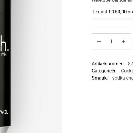
wereldberoemde en
Je mist
€
150,00
vo
Artikelnummer:
8
Categorieën
Cockt
Smaak:
vodka en