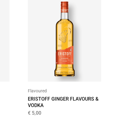
UITVER
Flavoured
Flavoure
ERISTOFF GINGER FLAVOURS &
CÎROC 
VODKA
€
27,99
€
5,00