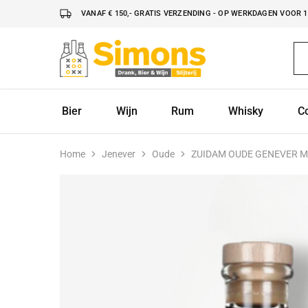
VANAF € 150,- GRATIS VERZENDING - OP WERKDAGEN VOOR 16
Simonsdrank.nl
Drank,
Bier
&
Wijn
Bier
Wijn
Rum
Whisky
C
Home
Jenever
Oude
ZUIDAM OUDE GENEVER M