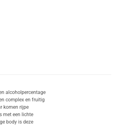
een alcoholpercentage
en complex en fruitig
ur komen rijpe
s met een lichte
ige body is deze