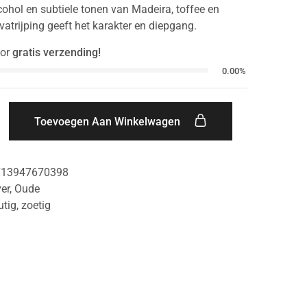
cohol en subtiele tonen van Madeira, toffee en
r vatrijping geeft het karakter en diepgang.
or
gratis verzending!
0.00%
Toevoegen Aan Winkelwagen
713947670398
er
,
Oude
utig
,
zoetig