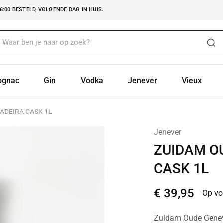
:00 BESTELD, VOLGENDE DAG IN HUIS.
ognac
Gin
Vodka
Jenever
Vieux
ADEIRA CASK 1L
Jenever
ZUIDAM O
CASK 1L
€
39,95
Op vo
Zuidam Oude Geneve