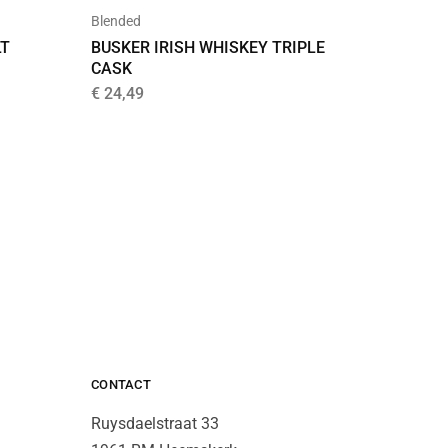
Blended
Bourbon
LT
BUSKER IRISH WHISKEY TRIPLE
WOODF
CASK
KENTU
€
24,49
€
34,99
CONTACT
Ruysdaelstraat 33