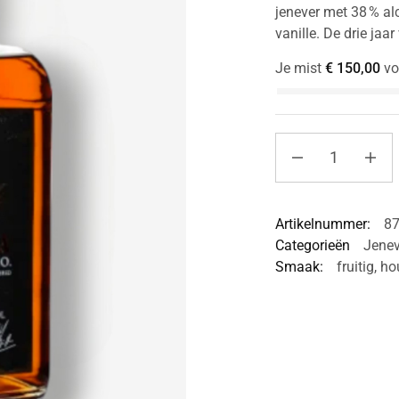
jenever met 38 % al
vanille. De drie jaa
Je mist
€
150,00
vo
Artikelnummer:
8
Categorieën
Jenev
Smaak:
fruitig
,
ho