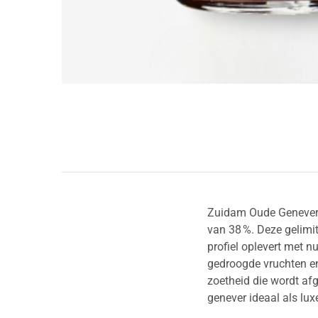
Zuidam Oude Genever M
van 38 %. Deze gelimit
profiel oplevert met n
gedroogde vruchten en
zoetheid die wordt afg
genever ideaal als luxe