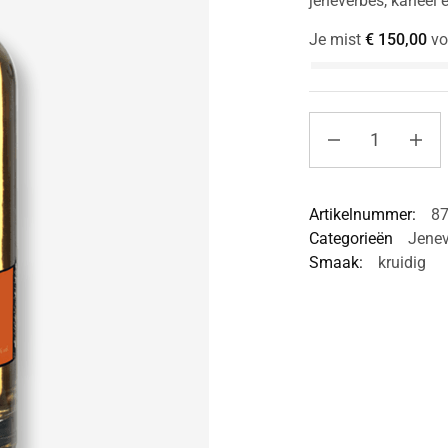
jeneverbes, kaneel 
Je mist
€
150,00
vo
Artikelnummer:
8
Categorieën
Jenev
Smaak:
kruidig