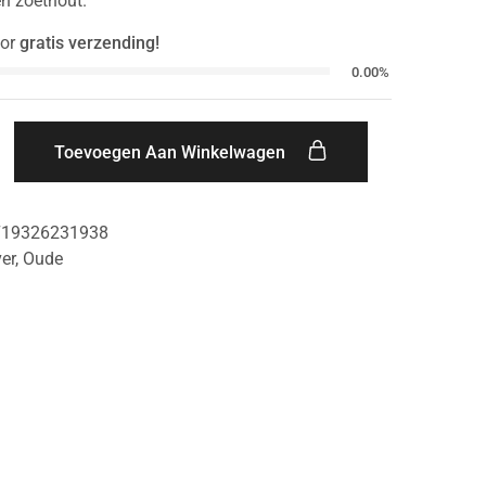
en zoethout.
or
gratis verzending!
0.00%
Toevoegen Aan Winkelwagen
719326231938
er
,
Oude