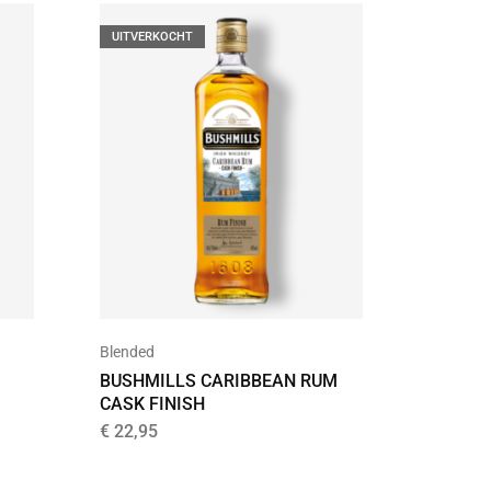
UITVERKOCHT
Blended
Single Ma
BUSHMILLS CARIBBEAN RUM
RAMPUR
CASK FINISH
INDIAN
€
22,95
€
74,95