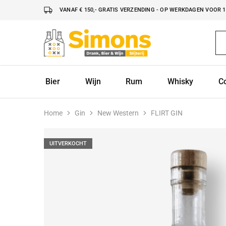
VANAF € 150,- GRATIS VERZENDING - OP WERKDAGEN VOOR 16
Simonsdrank.nl
Drank,
Bier
&
Wijn
Bier
Wijn
Rum
Whisky
C
Home
Gin
New Western
FLIRT GIN
UITVERKOCHT