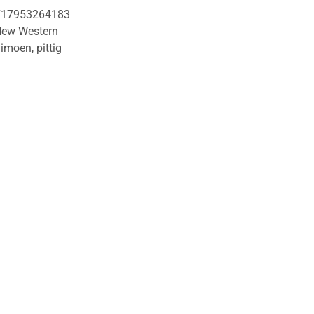
717953264183
ew Western
limoen
,
pittig