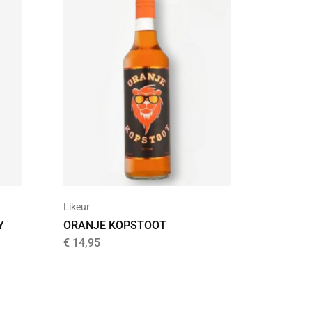
Likeur
Flavoure
ORANJE KOPSTOOT
BACARD
Y
€
14,95
€
16,99