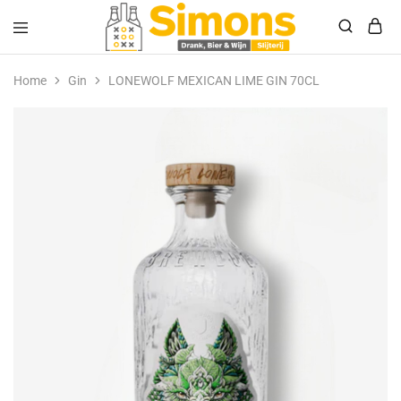
Simonsdrank.nl
Drank,
Bier
Home
Gin
LONEWOLF MEXICAN LIME GIN 70CL
&
Wijn