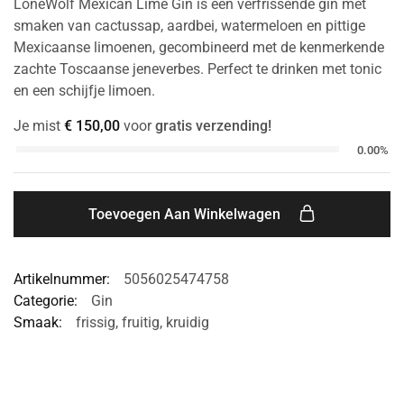
LoneWolf Mexican Lime Gin is een verfrissende gin met
smaken van cactussap, aardbei, watermeloen en pittige
Mexicaanse limoenen, gecombineerd met de kenmerkende
zachte Toscaanse jeneverbes. Perfect te drinken met tonic
en een schijfje limoen.
Je mist
€
150,00
voor
gratis verzending!
0.00%
Toevoegen Aan Winkelwagen
Artikelnummer:
5056025474758
Categorie:
Gin
Smaak:
frissig
,
fruitig
,
kruidig