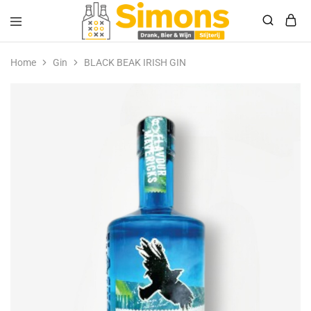
Simonsdrank.nl
Drank,
Bier
Home
Gin
BLACK BEAK IRISH GIN
&
Wijn