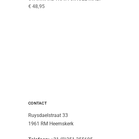
CASK
€
48,95
€
24,49
CONTACT
Ruysdaelstraat 33
1961 RM Heemskerk