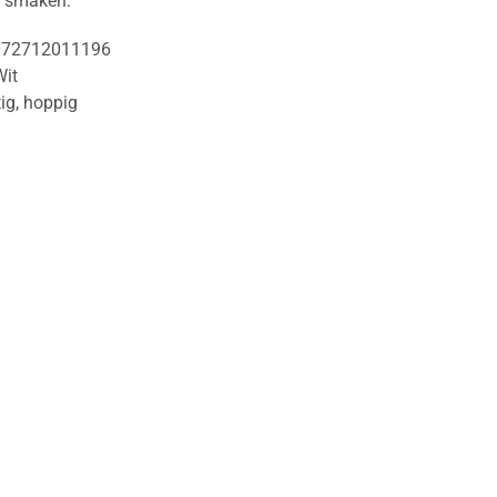
 smaken.
072712011196
Wit
tig
,
hoppig