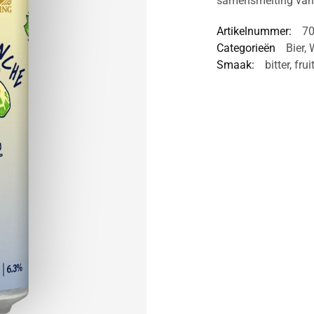
samensmelting van
Artikelnummer:
7
Categorieën
Bier
,
Smaak:
bitter
,
frui