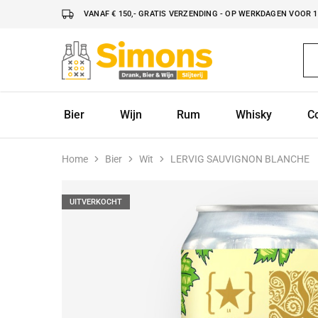
VANAF € 150,- GRATIS VERZENDING - OP WERKDAGEN VOOR 16
Simonsdrank.nl
Drank,
Bier
&
Wijn
Bier
Wijn
Rum
Whisky
C
Home
Bier
Wit
LERVIG SAUVIGNON BLANCHE
UITVERKOCHT