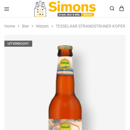
Simonsdrank.nl
Drank,
Bier
Home
Bier
Weizen
TESSELAAR STRANDSTRUNER KOPER W
&
Wijn
UITVERKOCHT