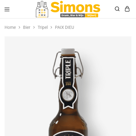
Simonsdrank.nl
Drank,
Bier
Home
Bier
Tripel
PAIX DIEU
&
Wijn