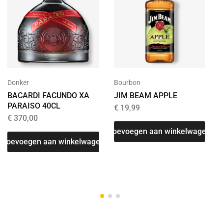
Donker
Bourbon
BACARDI FACUNDO XA
JIM BEAM APPLE
PARAISO 40CL
€
19,99
€
370,00
Toevoegen aan winkelwagen
Toevoegen aan winkelwagen
T