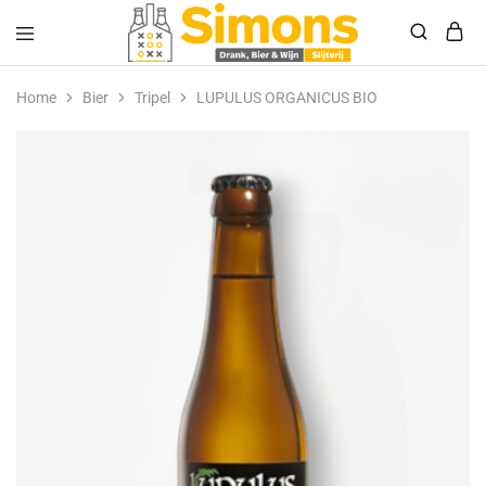
Simonsdrank.nl
Drank,
Bier
Home
Bier
Tripel
LUPULUS ORGANICUS BIO
&
Wijn