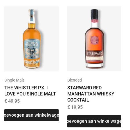
Single Malt
Blended
THE WHISTLER P.X. I
STARWARD RED
LOVE YOU SINGLE MALT
MANHATTAN WHISKY
COCKTAIL
€
49,95
€
19,95
Toevoegen aan winkelwagen
T
Toevoegen aan winkelwagen