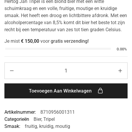
Hertog Jan Tripel is een blond bier met een witte
schuimkraag en een volle, fruitige, moutige en kruidige
smaak. Het heeft een droog en lichtbittere afdronk. Met een
alcoholpercentage van 8,5% komt dit bier het beste tot zijn
recht bij een temperatuur van zes tot tien graden Celsius.
Je mist
€
150,00
voor
gratis verzending!
0.00%
Toevoegen Aan Winkelwagen
Artikelnummer:
8710956001311
Categorieën
Bier
,
Tripel
Smaak:
fruitig
,
kruidig
,
moutig