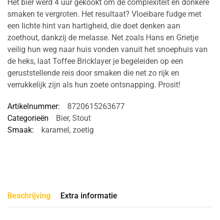
Het bier werd 4 uur gekookt om de complexiteit en donkere
smaken te vergroten. Het resultaat? Vloeibare fudge met
een lichte hint van hartigheid, die doet denken aan
zoethout, dankzij de melasse. Net zoals Hans en Grietje
veilig hun weg naar huis vonden vanuit het snoephuis van
de heks, laat Toffee Bricklayer je begeleiden op een
geruststellende reis door smaken die net zo rijk en
verrukkelijk zijn als hun zoete ontsnapping. Prosit!
Artikelnummer:
8720615263677
Categorieën
Bier
,
Stout
Smaak:
karamel
,
zoetig
Beschrijving
Extra informatie