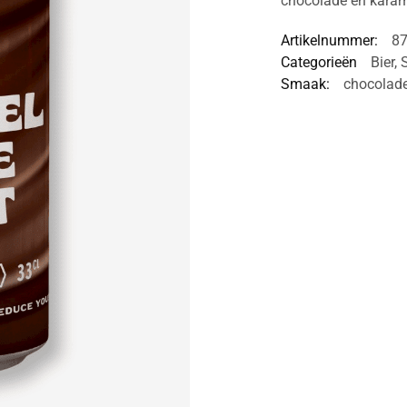
chocolade en karame
Artikelnummer:
8
Categorieën
Bier
,
Smaak:
chocolad