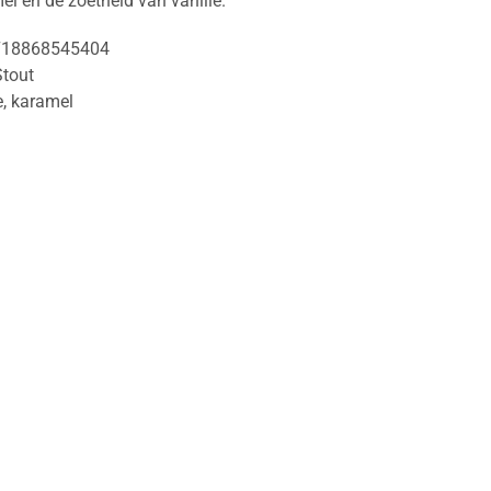
l en de zoetheid van vanille.
718868545404
Stout
e
,
karamel