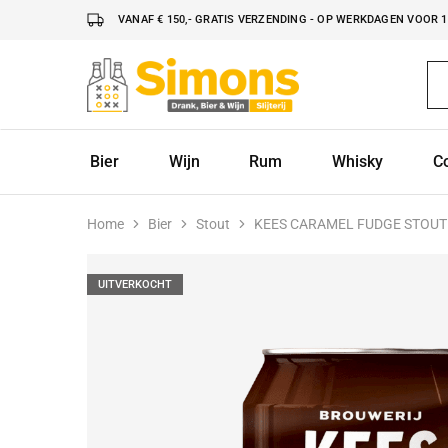
VANAF € 150,- GRATIS VERZENDING - OP WERKDAGEN VOOR 16
Simonsdrank.nl
Drank,
Bier
&
Wijn
Bier
Wijn
Rum
Whisky
C
Home
Bier
Stout
KEES CARAMEL FUDGE STOUT
UITVERKOCHT