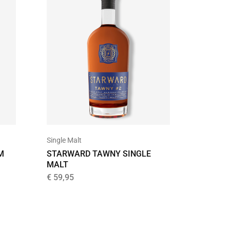
Single Malt
Tenness
M
STARWARD TAWNY SINGLE
JACK D
MALT
€
26,99
€
59,95