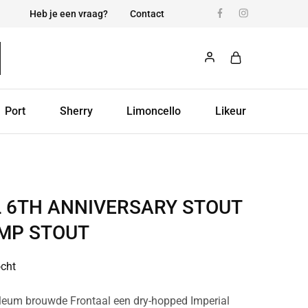
Heb je een vraag?
Contact
Port
Sherry
Limoncello
Likeur
 6TH ANNIVERSARY STOUT
IMP STOUT
ocht
bileum brouwde Frontaal een dry-hopped Imperial