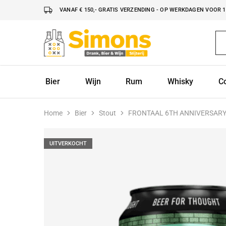
VANAF € 150,- GRATIS VERZENDING - OP WERKDAGEN VOOR 16
Simonsdrank.nl
Drank,
Bier
&
Wijn
Bier
Wijn
Rum
Whisky
C
Home
Bier
Stout
FRONTAAL 6TH ANNIVERSARY
UITVERKOCHT