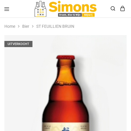
Simonsdrank.nl
Drank,
Bier
Home
Bier
ST FEUILLIEN BRUIN
&
Wijn
UITVERKOCHT