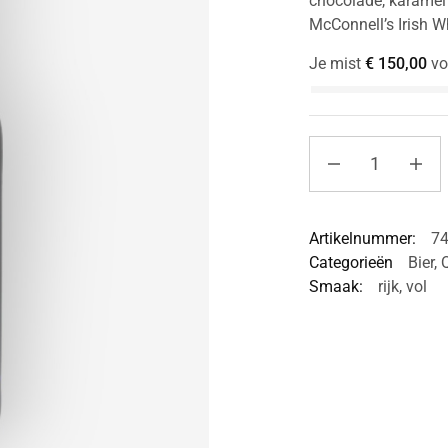
chocolade, karamel 
McConnell’s Irish 
Je mist
€
150,00
vo
Artikelnummer:
7
Categorieën
Bier
,
Smaak:
rijk
,
vol