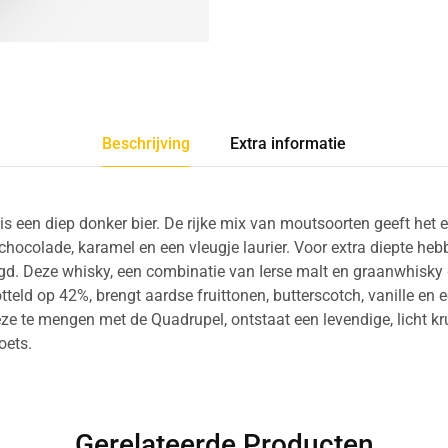
Beschrijving
Extra informatie
 een diep donker bier. De rijke mix van moutsoorten geeft het ee
 chocolade, karamel en een vleugje laurier. Voor extra diepte h
gd. Deze whisky, een combinatie van Ierse malt en graanwhisky g
eld op 42%, brengt aardse fruittonen, butterscotch, vanille en e
ze te mengen met de Quadrupel, ontstaat een levendige, licht k
oets.
Gerelateerde Producten