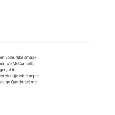
n volle, rijke smaak,
ebben we McConnell’s
erijpt in
en vleugje witte peper
ruidige Quadrupel met