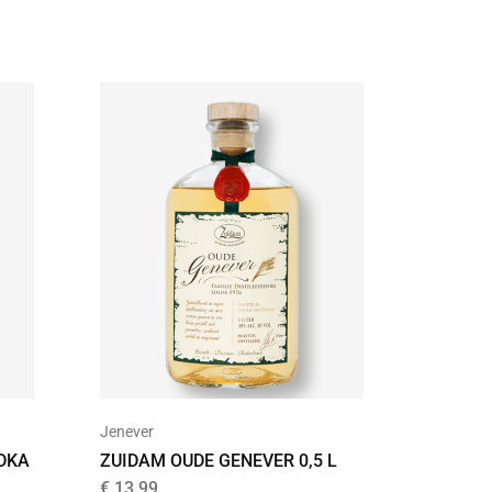
UITVER
Jenever
Jenever
DKA
ZUIDAM OUDE GENEVER 0,5 L
ZUIDAM
SPECIA
€
13,99