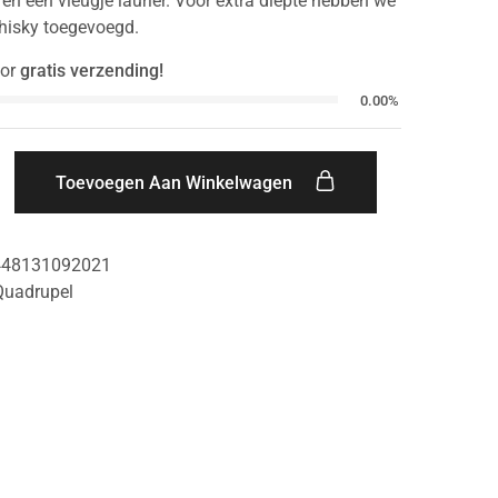
en een vleugje laurier. Voor extra diepte hebben we
Whisky toegevoegd.
or
gratis verzending!
0.00%
Toevoegen Aan Winkelwagen
448131092021
Quadrupel