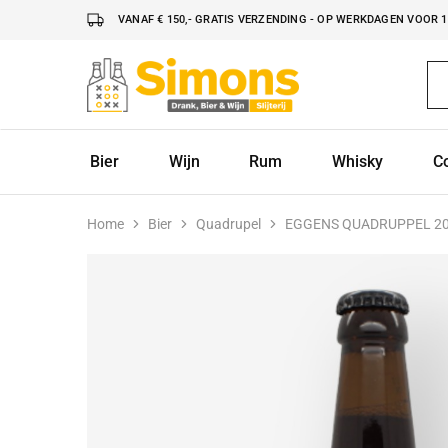
VANAF € 150,- GRATIS VERZENDING - OP WERKDAGEN VOOR 16
Simonsdrank.nl
Drank,
Bier
&
Wijn
Bier
Wijn
Rum
Whisky
C
Home
Bier
Quadrupel
EGGENS QUADRUPPEL 2