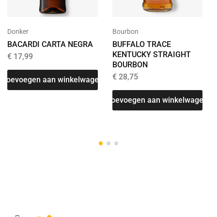
Donker
Bourbon
BACARDI CARTA NEGRA
BUFFALO TRACE
KENTUCKY STRAIGHT
€
17,99
BOURBON
€
28,75
Toevoegen aan winkelwagen
T
Toevoegen aan winkelwagen