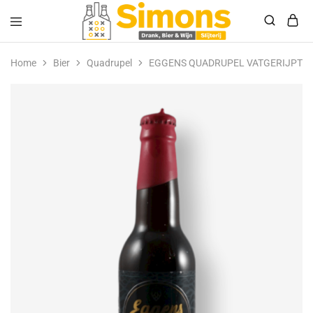
Simonsdrank.nl
Drank,
Bier
Home
Bier
Quadrupel
EGGENS QUADRUPEL VATGERIJPT B
&
Wijn