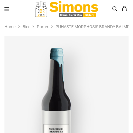
Simonsdrank.nl
Drank,
Bier
Home
Bier
Porter
PUHASTE MORPHOSIS BRANDY BA IMP B
&
Wijn