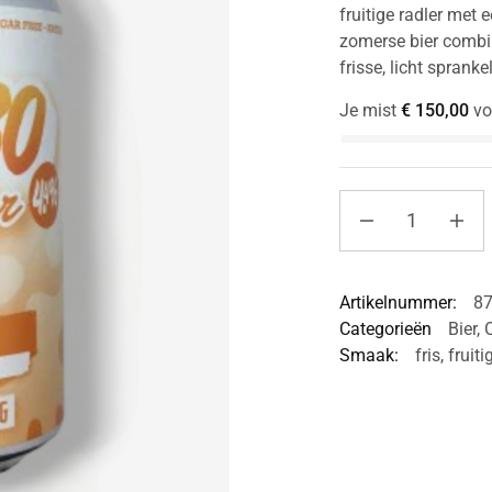
fruitige radler met
zomerse bier combi
frisse, licht sprank
Je mist
€
150,00
vo
Artikelnummer:
8
Categorieën
Bier
,
Smaak:
fris
,
fruiti