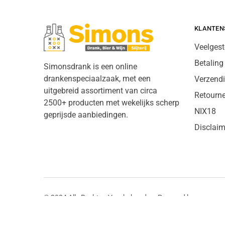
KLANTEN
Veelgest
Betaling
Simonsdrank is een online
drankenspeciaalzaak, met een
Verzend
uitgebreid assortiment van circa
Retourn
2500+ producten met wekelijks scherp
NIX18
geprijsde aanbiedingen.
Disclaim
© 2024 Alle Rechten Voorbehouden. Powered by
Brandmates