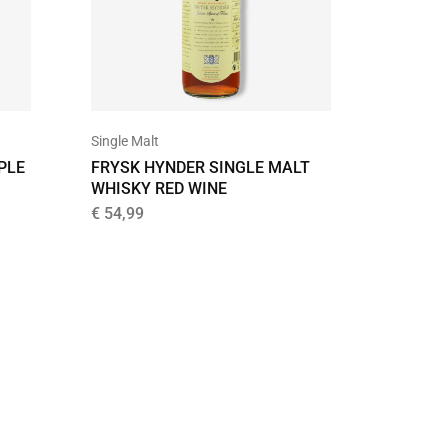
Single Malt
Uncatego
PLE
FRYSK HYNDER SINGLE MALT
KAVAL
WHISKY RED WINE
PORT C
€
54,99
€
59,99