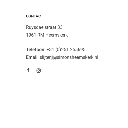
CONTACT
Ruysdaelstraat 33
1961 RM Heemskerk
Telefoon:
+31 (0)251 255695
Email:
slijterij@simonsheemskerk.nl
lgemene Voorwaarden
Privacybeleid
Cookiesbeleid