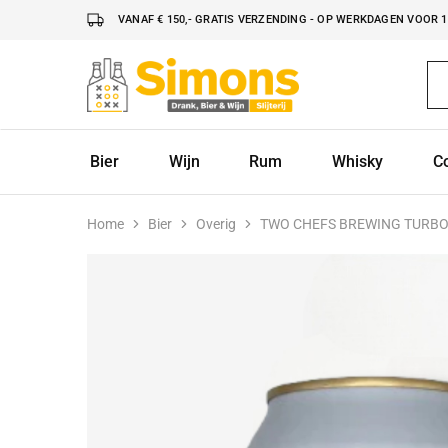
VANAF € 150,- GRATIS VERZENDING - OP WERKDAGEN VOOR 16
Simonsdrank.nl
Drank,
Bier
&
Wijn
Bier
Wijn
Rum
Whisky
C
Home
Bier
Overig
TWO CHEFS BREWING TURBO