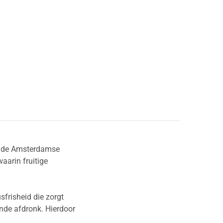
n de Amsterdamse
aarin fruitige
frisheid die zorgt
ende afdronk. Hierdoor