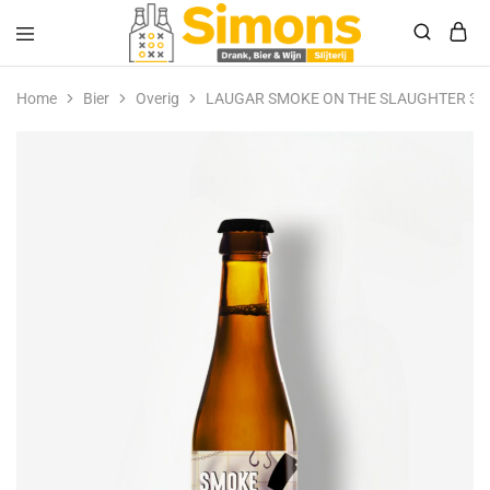
Simonsdrank.nl
Drank,
Bier
Home
Bier
Overig
LAUGAR SMOKE ON THE SLAUGHTER 33
&
Wijn