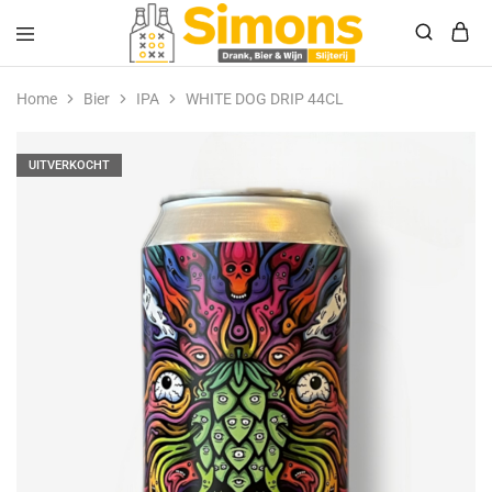
Simonsdrank.nl
Drank,
Bier
Home
Bier
IPA
WHITE DOG DRIP 44CL
&
Wijn
UITVERKOCHT