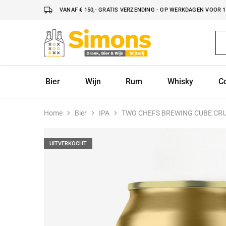
VANAF € 150,- GRATIS VERZENDING - OP WERKDAGEN VOOR 16
Simonsdrank.nl
Drank,
Bier
&
Wijn
Bier
Wijn
Rum
Whisky
C
Home
Bier
IPA
TWO CHEFS BREWING CUBE CR
UITVERKOCHT