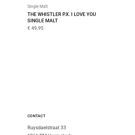
Single Malt
Donker
THE WHISTLER P.X. I LOVE YOU
BACARD
SINGLE MALT
€
17,99
€
49,95
CONTACT
Ruysdaelstraat 33