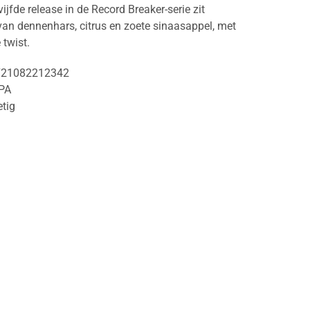
ijfde release in de Record Breaker-serie zit
an dennenhars, citrus en zoete sinaasappel, met
 twist.
721082212342
IPA
etig