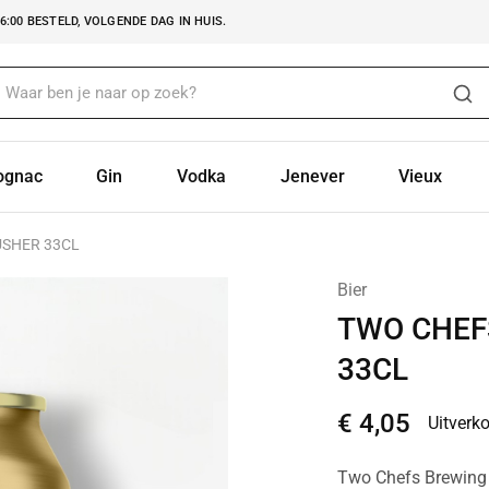
:00 BESTELD, VOLGENDE DAG IN HUIS.
ognac
Gin
Vodka
Jenever
Vieux
USHER 33CL
Bier
TWO CHEF
33CL
€
4,05
Uitverk
Two Chefs Brewing 