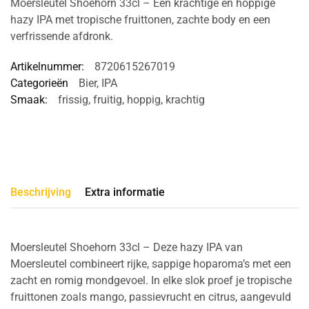
Moersleutel Shoehorn 33cl – Een krachtige en hoppige
hazy IPA met tropische fruittonen, zachte body en een
verfrissende afdronk.
Artikelnummer:
8720615267019
Categorieën
Bier
,
IPA
Smaak:
frissig
,
fruitig
,
hoppig
,
krachtig
Beschrijving
Extra informatie
Moersleutel Shoehorn 33cl – Deze hazy IPA van
Moersleutel combineert rijke, sappige hoparoma’s met een
zacht en romig mondgevoel. In elke slok proef je tropische
fruittonen zoals mango, passievrucht en citrus, aangevuld