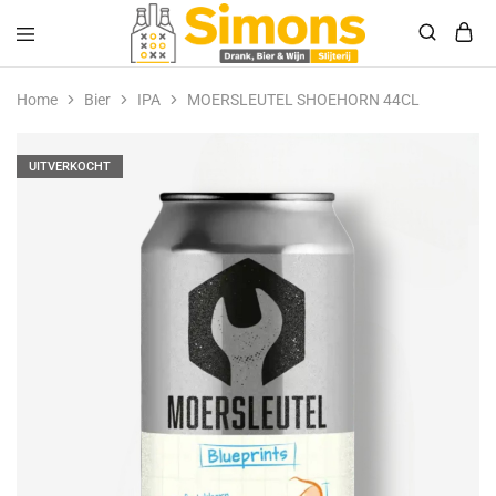
Simonsdrank.nl
Drank,
Bier
Home
Bier
IPA
MOERSLEUTEL SHOEHORN 44CL
&
Wijn
UITVERKOCHT