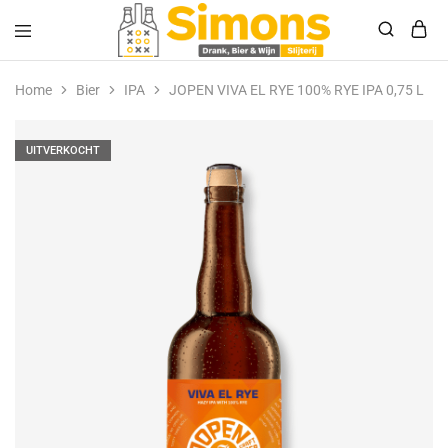
Simonsdrank.nl
Drank,
Bier
Home
Bier
IPA
JOPEN VIVA EL RYE 100% RYE IPA 0,75 L
&
Wijn
UITVERKOCHT