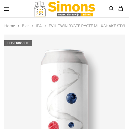
Simonsdrank.nl
Drank,
Bier
Home
Bier
IPA
EVIL TWIN RYSTE RYSTE MILKSHAKE STYLE I
&
Wijn
UITVERKOCHT