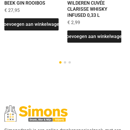
WILDEREN CUVÉE
BEEK GIN ROOIBOS
CLARISSE WHISKY
€
27,95
INFUSED 0,33 L
€
2,99
Toevoegen aan winkelwagen
T
Toevoegen aan winkelwagen