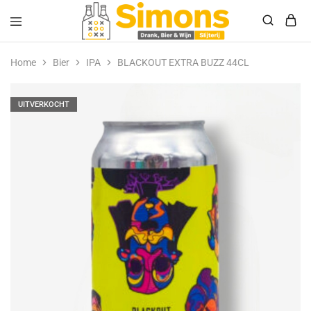
Simonsdrank.nl
Drank,
Bier
Home
Bier
IPA
BLACKOUT EXTRA BUZZ 44CL
&
Wijn
UITVERKOCHT