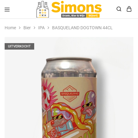
Simonsdrank.nl
Drank,
Bier
Home
Bier
IPA
BASQUELAND DOGTOWN 44CL
&
Wijn
UITVERKOCHT