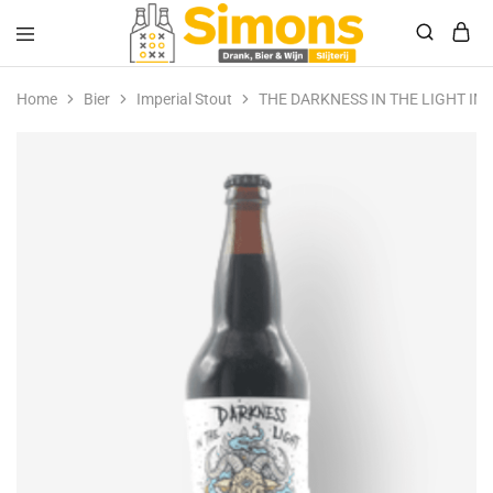
Simonsdrank.nl
Drank,
Bier
Home
Bier
Imperial Stout
THE DARKNESS IN THE LIGHT IM
&
Wijn