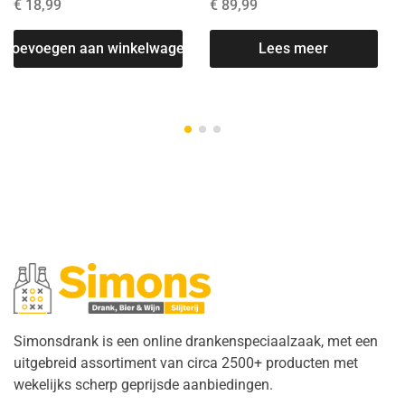
€
18,99
€
89,99
T
Toevoegen aan winkelwagen
Lees meer
Simonsdrank is een online drankenspeciaalzaak, met een
uitgebreid assortiment van circa 2500+ producten met
wekelijks scherp geprijsde aanbiedingen.