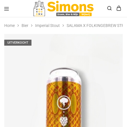
Simonsdrank.nl
Drank,
Bier
Home
Bier
Imperial Stout
SALAMA X FOLKINGEBREW STR
&
Wijn
UITVERKOCHT