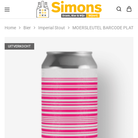
Simonsdrank.nl
Drank,
Bier
Home
Bier
Imperial Stout
MOERSLEUTEL BARCODE PLATINU
&
Wijn
UITVERKOCHT