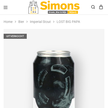
Simonsdrank.nl
Drank,
Bier
Home
Bier
Imperial Stout
LOST BIG PAPA
&
Wijn
UITVERKOCHT