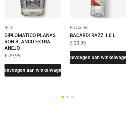
Rum
Flavoured
DIPLOMATICO PLANAS
BACARDI RAZZ 1,0 L
RON BLANCO EXTRA
€
23,99
ANEJO
€
29,99
Toevoegen aan winkelwagen
T
Toevoegen aan winkelwagen