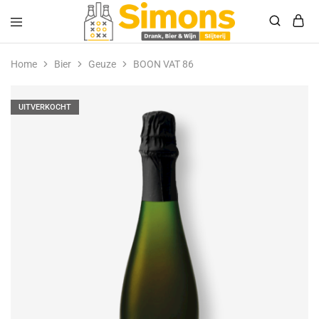
Simonsdrank.nl
Drank,
Bier
Home
Bier
Geuze
BOON VAT 86
&
Wijn
UITVERKOCHT