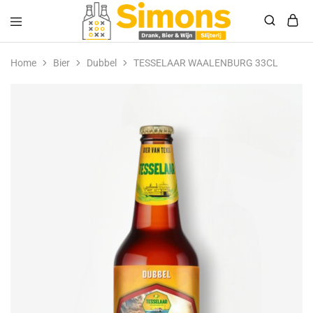
Simonsdrank.nl
Drank,
Bier
Home
Bier
Dubbel
TESSELAAR WAALENBURG 33CL
&
Wijn