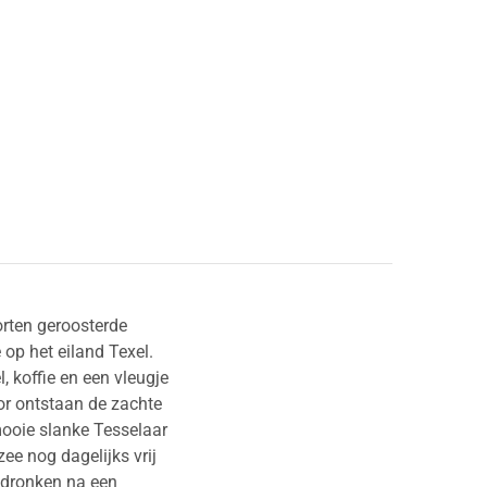
orten geroosterde
op het eiland Texel.
 koffie en een vleugje
or ontstaan de zachte
 mooie slanke Tesselaar
ee nog dagelijks vrij
Gedronken na een