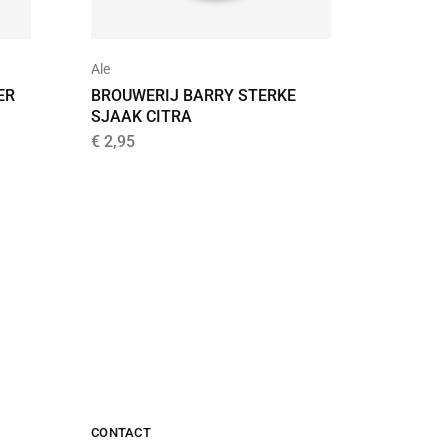
Ale
Bier
ER
BROUWERIJ BARRY STERKE
FRONTA
SJAAK CITRA
SKY RE
€
2,95
€
3,70
CONTACT