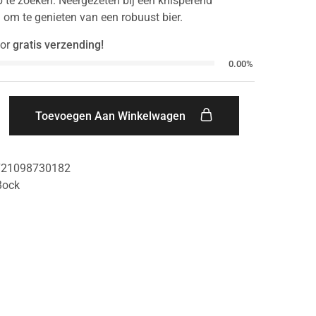
 te zoeken. Neergezeten bij een knisperend
d om te genieten van een robuust bier.
or
gratis verzending!
0.00%
Toevoegen Aan Winkelwagen
721098730182
Bock