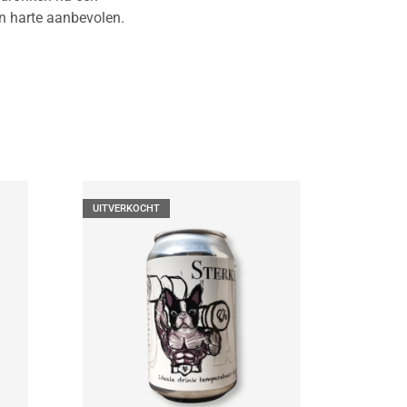
an harte aanbevolen.
UITVERKOCHT
UITVER