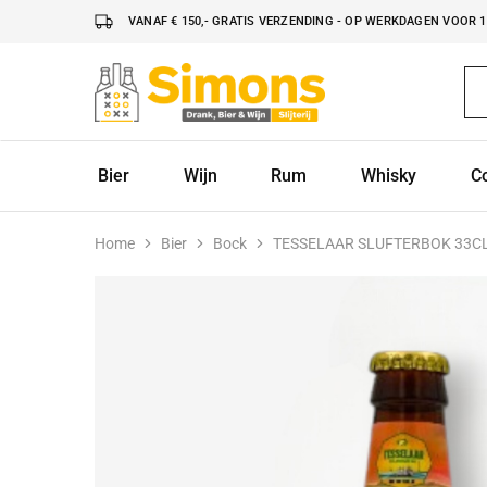
VANAF € 150,- GRATIS VERZENDING - OP WERKDAGEN VOOR 16
Simonsdrank.nl
Drank,
Bier
&
Wijn
Bier
Wijn
Rum
Whisky
C
Home
Bier
Bock
TESSELAAR SLUFTERBOK 33C