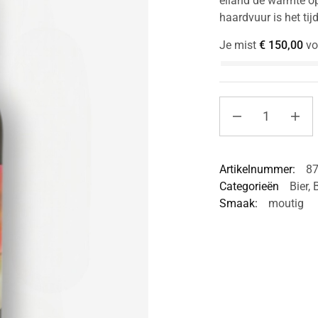
eiland de warmte op
haardvuur is het tij
Je mist
€
150,00
vo
Artikelnummer:
8
Categorieën
Bier
,
Smaak:
moutig