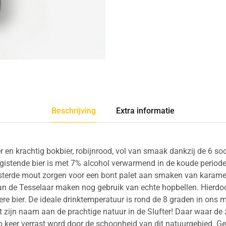
Beschrijving
Extra informatie
er en krachtig bokbier, robijnrood, vol van smaak dankzij de 6 so
gistende bier is met 7% alcohol verwarmend in de koude periode 
sterde mout zorgen voor een bont palet aan smaken van karamel,
van de Tesselaar maken nog gebruik van echte hopbellen. Hierdo
kere bier. De ideale drinktemperatuur is rond de 8 graden in ons
t zijn naam aan de prachtige natuur in de Slufter! Daar waar de z
 op keer verrast word door de schoonheid van dit natuurgebied. 