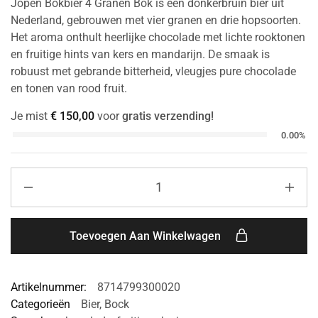
Jopen Bokbier 4 Granen Bok is een donkerbruin bier uit
Nederland, gebrouwen met vier granen en drie hopsoorten.
Het aroma onthult heerlijke chocolade met lichte rooktonen
en fruitige hints van kers en mandarijn. De smaak is
robuust met gebrande bitterheid, vleugjes pure chocolade
en tonen van rood fruit.
Je mist
€
150,00
voor
gratis verzending!
0.00%
Toevoegen Aan Winkelwagen
Artikelnummer:
8714799300020
Categorieën
Bier
,
Bock