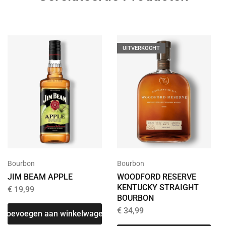
UITVERKOCHT
Bourbon
Bourbon
JIM BEAM APPLE
WOODFORD RESERVE
KENTUCKY STRAIGHT
€
19,99
BOURBON
€
34,99
Toevoegen aan winkelwagen
T