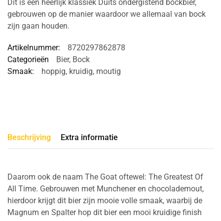
Dit is een heerlijk klassiek Duits ondergistend bockbier,
gebrouwen op de manier waardoor we allemaal van bock
zijn gaan houden.
Artikelnummer:
8720297862878
Categorieën
Bier
,
Bock
Smaak:
hoppig
,
kruidig
,
moutig
Beschrijving
Extra informatie
Daarom ook de naam The Goat oftewel: The Greatest Of
All Time. Gebrouwen met Munchener en chocolademout,
hierdoor krijgt dit bier zijn mooie volle smaak, waarbij de
Magnum en Spalter hop dit bier een mooi kruidige finish