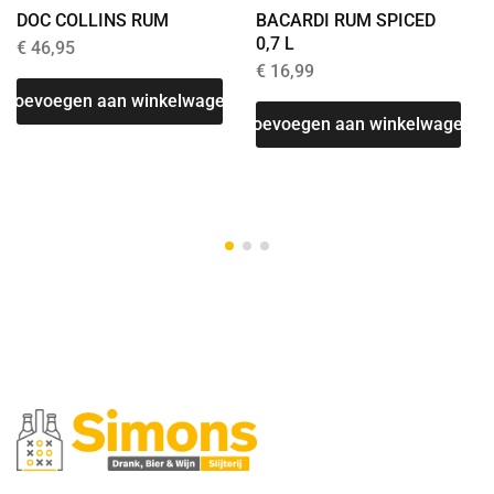
DOC COLLINS RUM
BACARDI RUM SPICED
0,7 L
€
46,95
€
16,99
Toevoegen aan winkelwagen
Toevoegen aan winkelwagen
T