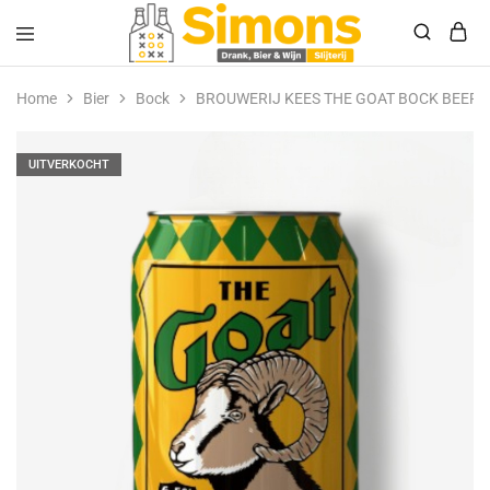
Simonsdrank.nl
Drank,
Bier
Home
Bier
Bock
BROUWERIJ KEES THE GOAT BOCK BEER 
&
Wijn
UITVERKOCHT