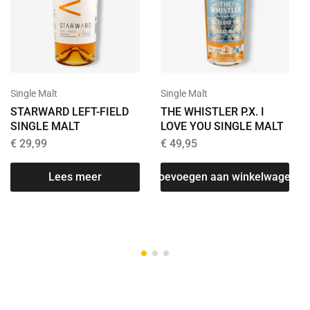
Single Malt
Single Malt
STARWARD LEFT-FIELD
THE WHISTLER P.X. I
SINGLE MALT
LOVE YOU SINGLE MALT
€
29,99
€
49,95
T
Lees meer
Toevoegen aan winkelwagen