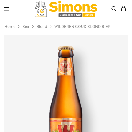
Simonsdrank.nl
Drank,
Bier
Home
Bier
Blond
WILDEREN GOUD BLOND BIER
&
Wijn