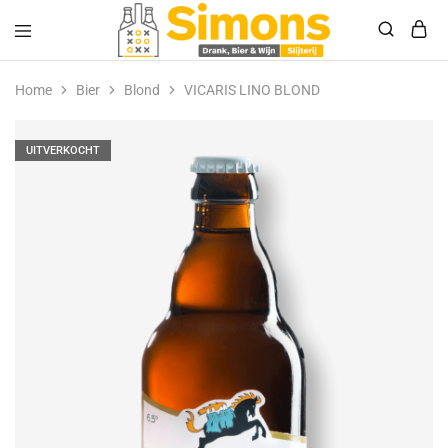
Simonsdrank.nl
Drank,
Bier
Home
Bier
Blond
VICARIS LINO BLOND
&
Wijn
UITVERKOCHT