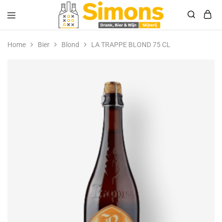
Simonsdrank.nl
Drank,
Bier
Home
Bier
Blond
LA TRAPPE BLOND 75 CL
&
Wijn