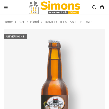
Simonsdrank.nl
Drank,
Bier
Home
Bier
Blond
DAMPEGHEEST ANTJE BLOND
&
Wijn
UITVERKOCHT